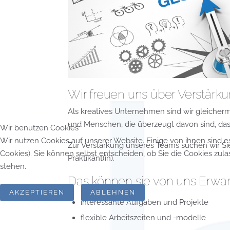
Wir freuen uns über Verstärk
Als kreatives Unternehmen sind wir gleicherm
und Menschen, die überzeugt davon sind, dass
Wir benutzen Cookies
Wir nutzen Cookies auf unserer Website. Einige von ihnen sind e
Zur Verstärkung unseres Teams suchen wir Sie - 
Cookies). Sie können selbst entscheiden, ob Sie die Cookies zul
Praktikant(in).
stehen.
Das können sie von uns Erwar
AKZEPTIEREN
ABLEHNEN
interessante Aufgaben und Projekte
flexible Arbeitszeiten und -modelle