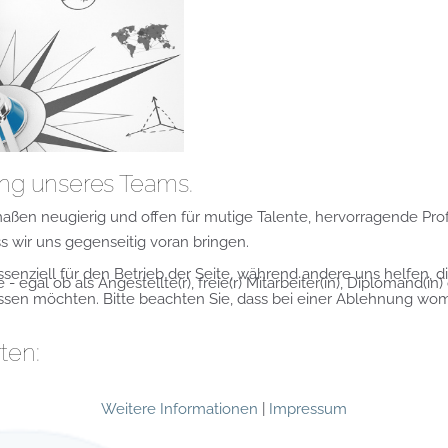
ung unseres Teams.
aßen neugierig und offen für mutige Talente, hervorragende Prof
 wir uns gegenseitig voran bringen.
ssenziell für den Betrieb der Seite, während andere uns helfen, 
egal ob als Angestellte(r), freie(r) Mitarbeiter(in), Diplomand(in)
assen möchten. Bitte beachten Sie, dass bei einer Ablehnung womö
ten:
Weitere Informationen
|
Impressum